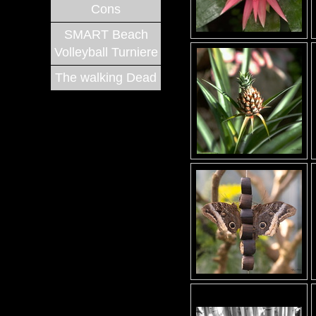
Cons
SMART Beach
Volleyball Turniere
The walking Dead