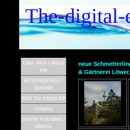
The-digital-
Über mich / About
neue Schmetterlin
me
& Gärtnerei Löwer
BESONDERES /
Specials
After the troops left
Cosplay
diverse Fotoalben /
albums