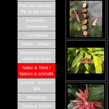
Foto des Monats /
Pic of the month
Friedhöfe /
Cemeteries
Lost places
Militär / Military
Mittelalterliches /
Medieval times
Natur & Tiere /
Nature & animals
Ostsee / Eastern
sea
Shootings
Science Fiction