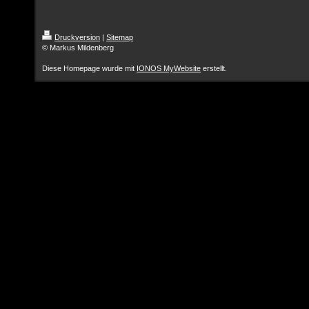
Druckversion
|
Sitemap
© Markus Mildenberg
Diese Homepage wurde mit
IONOS MyWebsite
erstellt.