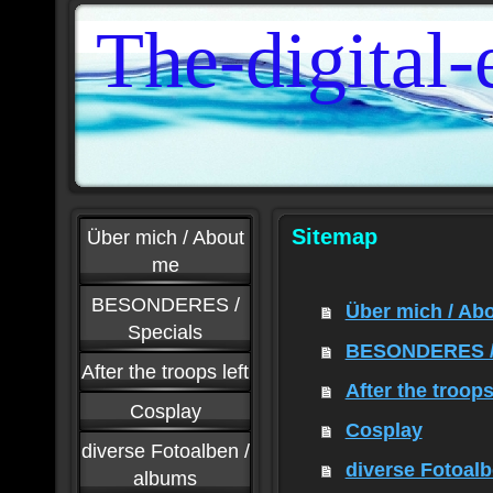
The-digital-
Sitemap
Über mich / About
me
BESONDERES /
Über mich / Ab
Specials
BESONDERES / 
After the troops left
After the troops
Cosplay
Cosplay
diverse Fotoalben /
diverse Fotoalb
albums