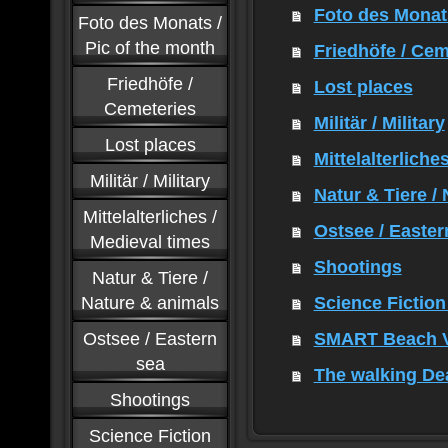
Foto des Monats
Foto des Monats /
Pic of the month
Friedhöfe / Cem
Friedhöfe /
Lost places
Cemeteries
Militär / Military
Lost places
Mittelalterliche
Militär / Military
Natur & Tiere /
Mittelalterliches /
Ostsee / Easter
Medieval times
Shootings
Natur & Tiere /
Nature & animals
Science Fictio
Ostsee / Eastern
SMART Beach Vo
sea
The walking De
Shootings
Science Fiction